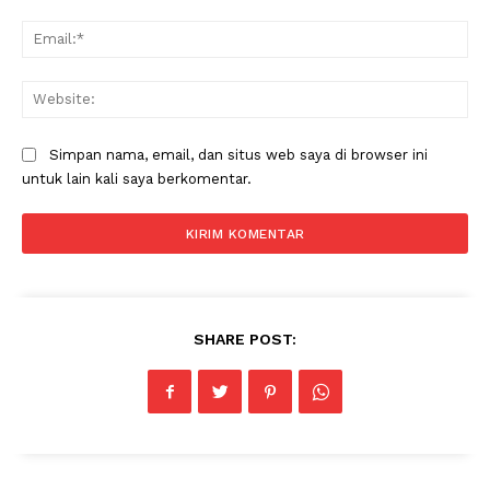
Ema
Web
Simpan nama, email, dan situs web saya di browser ini
Menu Utama
untuk lain kali saya berkomentar.
Kota Semarang
PPID Kota Semarang
Smart City
Diskominfo Kota Semarang
SHARE POST: