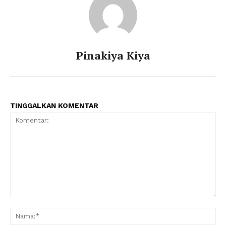
Pinakiya Kiya
TINGGALKAN KOMENTAR
Informasi & Berita
Kota Semarang
Komentar:
Na