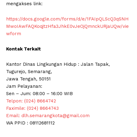
mengakses link:
https://docs.google.com/forms/d/e/1FAIpQLScQ3qSNH
MwoIAwFAQKoqjtzHfa3JhkE0vJeOjQmnckURjaUQw/vie
wform
Kontak Terkait
Kantor Dinas Lingkungan Hidup : Jalan Tapak,
Tugurejo, Semarang,
Menu Utama
Jawa Tengah, 50151
Jam Pelayanan:
Sen – Jum: 08:00 – 16:00 WIB
Kota Semarang
Telpon: (024) 8664742
PPID Kota Semarang
Faximile: (024) 8664743
Smart City
Email: dlh.semarangkota@gmail.com
Diskominfo Kota Semarang
WA PPID : 08112681112