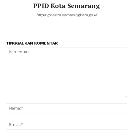
PPID Kota Semarang
https://berita.semarangkota.go.id
TINGGALKAN KOMENTAR
Komentar:
Na
Ema