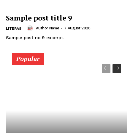
Sample post title 9
Author Name
-
7 August 2026
LITERASI
Sample post no 9 excerpt.
Popular
Menu Utama
Kota Semarang
PPID Kota Semarang
Smart City
Diskominfo Kota Semarang